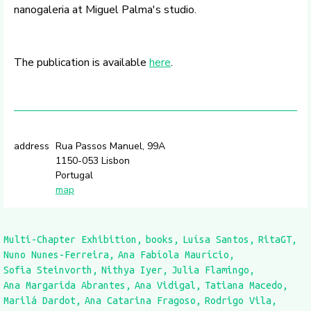
nanogaleria at Miguel Palma's studio.
The publication is available
here
.
address
Rua Passos Manuel, 99A
1150-053 Lisbon
Portugal
map
Multi-Chapter Exhibition
books
Luísa Santos
RitaGT
Nuno Nunes-Ferreira
Ana Fabíola Maurício
Sofia Steinvorth
Nithya Iyer
Julia Flamingo
Ana Margarida Abrantes
Ana Vidigal
Tatiana Macedo
Marilá Dardot
Ana Catarina Fragoso
Rodrigo Vila